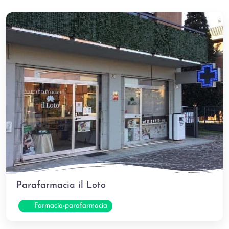
Parafarmacia il Loto
Pref
Farmacia-parafarmacia