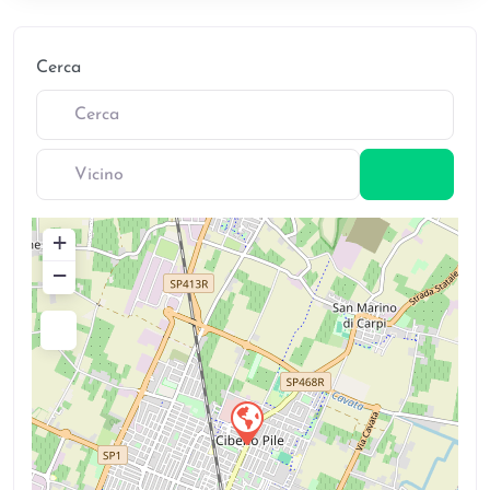
Cerca
Vicino
Cerca
+
−