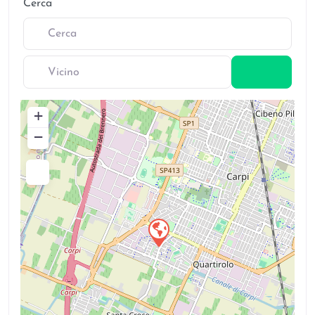
Cerca
Vicino
Cerca
+
−