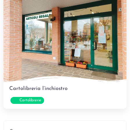
Cartolibreria l’inchiostro
Pref
Cartolibrerie