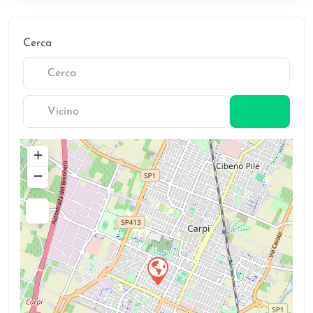
Cerca
Vicino
Cerca
+
−